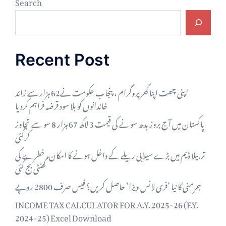
Search
Recent Post
اپنی چھت اپنا گھر پروگرام ، پنجاب حکومت نے62 ہزار سے زائد
خاندانوں کو بلا سود قرضہ فراہم کردیا
پاکستان میں آج بروز بدھ سونے کی قیمت 3 لاکھ 67 ہزار 8 سو سے تجاوز
کرگئی
تربیلا ڈیم میں بڑے سیلابی ریلے کے داخل ہونے کا امکان، خطرے کی
گھنٹی بج گئی
جرمنی کا نیا ’فری لانس ویزا‘ حاصل کریں؟ فیس صرف 2800 روپے
INCOME TAX CALCULATOR FOR A.Y. 2025-26 (F.Y.
2024-25) Excel Download