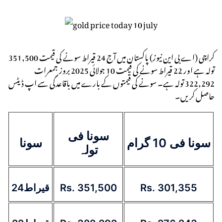
کراچی (اے بی این نیوز) پاکستان میں آج 24 قیراط سونے کی قیمت 351,500
تولہ ہے اور 22 قیراط سونے کی قیمت 10 جولائی 2025 بروز جمعرات
322,292 تولہ ہے۔ سونے کی قیمتوں کے بارے میں باقاعدگی سے اپ ڈیٹس
حاصل کریں۔
سونا فی
سونا فی 10 گرام
سونا
تولہ
24قیراط
Rs. 351,500
Rs. 301,355