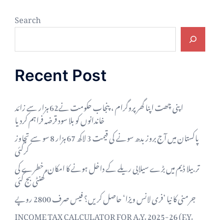
Search
Recent Post
اپنی چھت اپنا گھر پروگرام ، پنجاب حکومت نے62 ہزار سے زائد
خاندانوں کو بلا سود قرضہ فراہم کردیا
پاکستان میں آج بروز بدھ سونے کی قیمت 3 لاکھ 67 ہزار 8 سو سے تجاوز
کرگئی
تربیلا ڈیم میں بڑے سیلابی ریلے کے داخل ہونے کا امکان، خطرے کی
گھنٹی بج گئی
جرمنی کا نیا ’فری لانس ویزا‘ حاصل کریں؟ فیس صرف 2800 روپے
INCOME TAX CALCULATOR FOR A.Y. 2025-26 (F.Y.