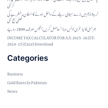
کرگئی
تربیلا ڈیم میں بڑے سیلابی ریلے کے داخل ہونے کا امکان، خطرے کی
گھنٹی بج گئی
جرمنی کا نیا ’فری لانس ویزا‘ حاصل کریں؟ فیس صرف 2800 روپے
INCOME TAX CALCULATOR FOR A.Y. 2025-26 (F.Y.
2024-25) Excel Download
Categories
Business
Gold Rates In Pakistan
News