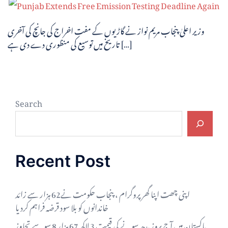
وزیر اعلیٰ پنجاب مریم نواز نے گاڑیوں کے مفت اخراج کی جانچ کی آخری
تاریخ میں توسیع کی منظوری دے دی ہے […]
Search
Recent Post
اپنی چھت اپنا گھر پروگرام ، پنجاب حکومت نے62 ہزار سے زائد
خاندانوں کو بلا سود قرضہ فراہم کردیا
پاکستان میں آج بروز بدھ سونے کی قیمت 3 لاکھ 67 ہزار 8 سو سے تجاوز